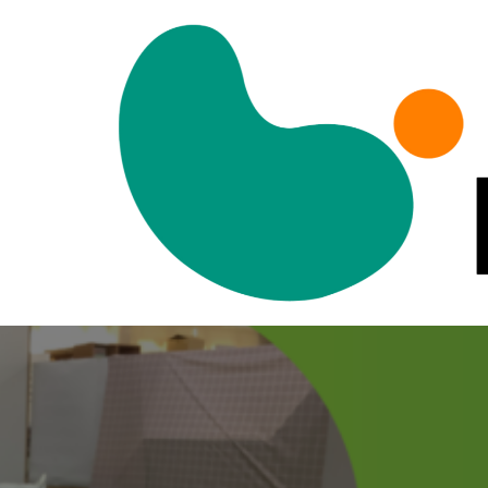
コ
ン
テ
ン
ツ
に
ス
キ
ッ
プ