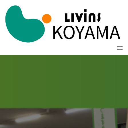
コ
ン
テ
ン
ツ
に
ス
キ
ッ
プ